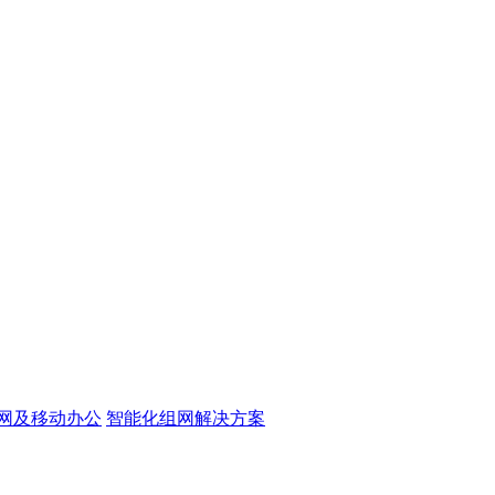
网及移动办公
智能化组网解决方案