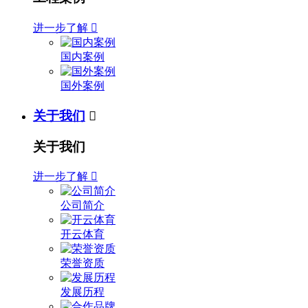
进一步了解

国内案例
国外案例
关于我们

关于我们
进一步了解

公司简介
开云体育
荣誉资质
发展历程