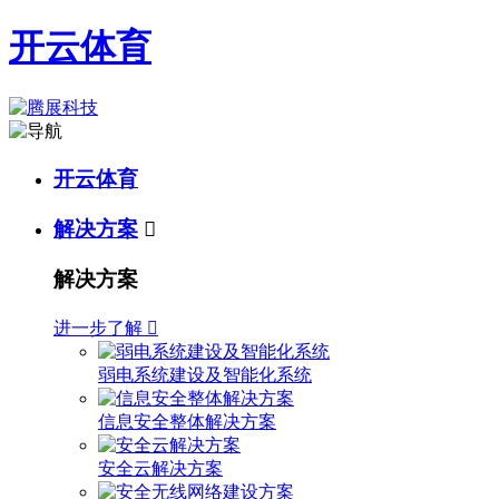
开云体育
开云体育
解决方案

解决方案
进一步了解

弱电系统建设及智能化系统
信息安全整体解决方案
安全云解决方案