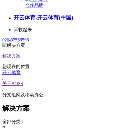
合作品牌
开云体育-开云体育(中国)
020-87566596
解决方案
您现在的位置：
开云体育
/
关于BOSS
/
分支组网及移动办公
解决方案
全部分类
