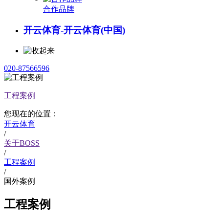
合作品牌
开云体育-开云体育(中国)
020-87566596
工程案例
您现在的位置：
开云体育
/
关于BOSS
/
工程案例
/
国外案例
工程案例